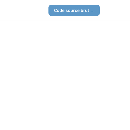
Code source brut →